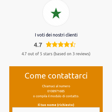
I voti dei nostri clienti
4.7
4,7
rating
4.7 out of 5 stars (based on 3 reviews)
Come contattarci
Chiamaci al numero
0108971685
o compila il modulo di contatto.
Il tuo nome (richiesto)