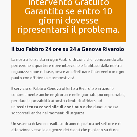
Intervento Gratuito
Garantito se entro 10
giorni dovesse
ripresentarsi il problema.
Il tuo Fabbro 24 ore su 24 a Genova Rivarolo
La nostra forza
sta in ogni Fabbro di zona che, conoscendo
alla
perfezione
il quartiere
dove interviene
e
facilitato
dalla nostra
organizzazione di base
, riesce ad
effettuare l’intervento
in ogni
punto con
efficienza e tempestività
.
Il servizio
di Fabbro Genova
offerto
a Rivarolo è
in azione
continuamente
anche
negli orari e nelle giornate
più
improbabili
,
per
dare
la possibilità
ai nostri clienti
di
affidarsi ad
un’
assistenza
reperibile di continuo
e che
dunque
possa
soccorrerli
anche
nei momenti di urgenza
.
Un sistema di lavoro
risultato
di anni di pratica nel settore e di
attenzione verso le esigenze
dei clienti
che puntano su di noi.