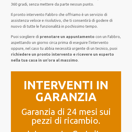
360 gradi
, senza
mettere da parte
nessun punto
.
Il pronto intervento Fabbro
che offriamo
è
un servizio di
assistenza
veloce
e risolutivo, che ti
consentirà di godere di
nuovo
di
tutte le funzionalità
in pochissimo tempo
.
Puoi scegliere di
prenotare
un appuntamento
con un Fabbro,
aspettando
un giorno circa
prima di
eseguire l’intervento
oppure,
nel caso tu abbia necessità urgente di
un tecnico
, puoi
richiedere
un pronto intervento
e ricevere un
esperto
nella tua casa in un’ora al massimo
.
INTERVENTI IN
GARANZIA
Garanzia di 24 mesi sui
pezzi di ricambio.