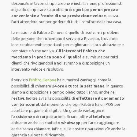
decennale
in lavori di riparazione e installazione
,
professionisti
in grado di riparare su
problemi di ogni tipo
per un prezzo
conveniente a fronte di una prestazione veloce
, senza
farti
attendere ore
per godere di tutti i comfort della tua casa
.
La missione
di Fabbro Genova è quello di risolvere i problemi
delle persone che
richiedono il servizio
a Rivarolo, trovando
loro
cambiamenti importanti
per migliorare
la loro abitazione
e
cambiare ciò che non va.
Gli interventi Fabbro che
mettiamo in pratica sono di qualità
e
su misura per tutti
clienti
, che rivolgendosi a noi avranno a disposizione un
intervento
veloce e risolutivo
.
Il servizio
fabbro Genova
ha numerosi vantaggi, come
la
possibilità di chiamare
24 ore
e
tutta la settimana
, in quanto
siamo a disposizione
a tempo pieno
tutto l’anno, anche nei
festivi
.
Inoltre
avrai la possibilità di
effettuare il pagamento
con bancomat
dal momento che ogni Fabbro
ha
un POS
per
accettare pagamenti
digitali
.
Un grande vantaggio
è
l’
assistenza
di cui potrai beneficiare:
oltre al
telefono
abbiamo anche un
contatto
whatsapp
per farci raggiungere
anche senza chiamare
.
Infine,
sulle nostre riparazioni
c’è anche la
garanzia sui pezzi di ricambio.