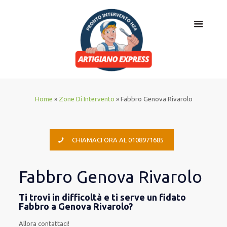
Home
»
Zone Di Intervento
»
Fabbro Genova Rivarolo
CHIAMACI ORA AL 0108971685
Fabbro Genova Rivarolo
Ti trovi in difficoltà e ti serve un fidato
Fabbro a Genova Rivarolo?
Allora contattaci!