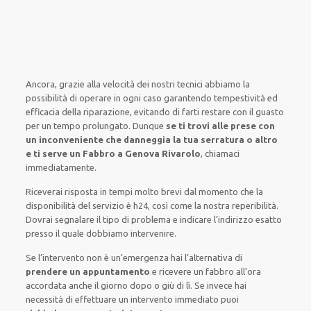
Ancora,
grazie alla
velocità
dei
nostri tecnici
abbiamo la
possibilità di
operare
in
ogni caso
garantendo
tempestività ed
efficacia
della riparazione,
evitando di
farti
restare
con il
guasto
per un tempo prolungato
.
Dunque
se ti trovi alle prese con
un inconveniente che danneggia la tua serratura o altro
e ti serve
un Fabbro a Genova Rivarolo
,
chiamaci
immediatamente
.
Riceverai risposta in tempi molto brevi
dal momento che
la
disponibilità del servizio è h24,
così come la nostra reperibilità.
Dovrai
segnalare
il tipo di problema
e indicare
l’indirizzo
esatto
presso il quale
dobbiamo
intervenire
.
Se
l’intervento
non è un’
emergenza
hai l’alternativa di
prendere
un appuntamento
e
ricevere
un fabbro all’ora
accordata
anche il giorno
dopo
o giù di lì. Se
invece
hai
necessità di
effettuare
un intervento
immediato
puoi