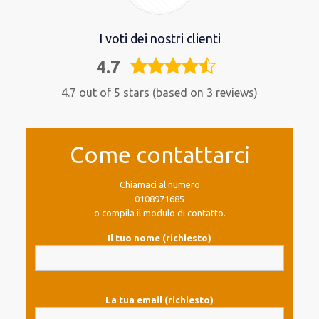
I voti dei nostri clienti
4.7
4,7
rating
4.7 out of 5 stars (based on 3 reviews)
Come contattarci
Chiamaci al numero
0108971685
o compila il modulo di contatto.
Il tuo nome (richiesto)
La tua email (richiesto)