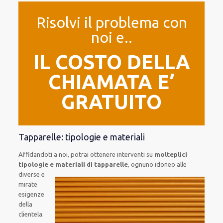
Risolvi il problema con
noi e..
IL COSTO DELLA
CHIAMATA E’
GRATUITO
Tapparelle: tipologie e materiali
Affidandoti a noi, potrai ottenere interventi su
molteplici
tipologie e materiali di tapparelle
, ognuno idoneo
alle
diverse e
mirate
esigenze
della
clientela.