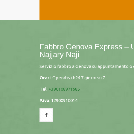
Fabbro Genova Express – 
Najjary Naji
Servizio fabbro a Genova su appuntamento o d
Orari
: Operativi h24 7 giorni su 7.
Tel
:
+390108971685
P.iva
:
12900910014