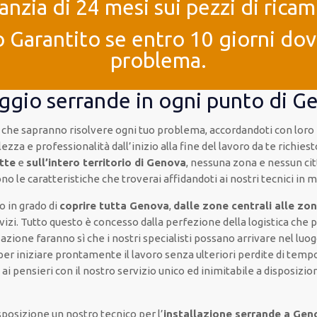
anzia di 24 mesi sui pezzi di ricam
 Garantito se entro 10 giorni dove
problema.
aggio serrande in ogni punto di G
 che sapranno risolvere ogni tuo problema, accordandoti con lo
zza e professionalità dall’inizio alla fine del lavoro da te richiest
ette
e
sull’intero territorio di Genova
, nessuna zona e nessun cit
o le caratteristiche che troverai affidandoti ai nostri tecnici in
o in grado di
coprire tutta Genova
,
dalle zone centrali alle zon
izi. Tutto questo è concesso dalla perfezione della logistica che 
zione faranno sì che i nostri specialisti possano arrivare nel luogo
per iniziare prontamente il lavoro senza ulteriori perdite di tempo
i pensieri con il nostro servizio unico ed inimitabile a disposizion
osizione un nostro tecnico per l’
installazione serrande a Gen