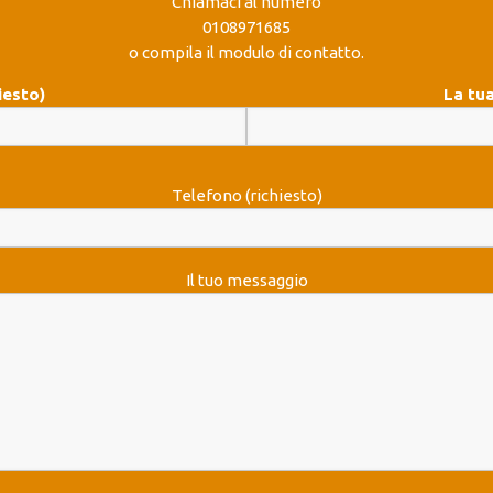
Chiamaci al numero
0108971685
o compila il modulo di contatto.
iesto)
La tua
Telefono (richiesto)
Il tuo messaggio