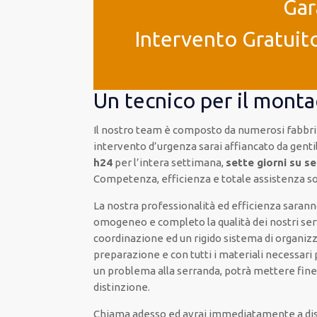
Gar
Intervento Gratuito
Un tecnico per il mont
Il nostro team è composto da numerosi fabbri
intervento d’urgenza sarai affiancato da gentile
h24
per l’intera settimana,
sette giorni su s
Competenza, efficienza e totale assistenza son
La nostra professionalità ed efficienza sarann
omogeneo e completo la qualità dei nostri serv
coordinazione ed un rigido sistema di organizza
preparazione e con tutti i materiali necessari 
un problema alla serranda, potrà mettere fine a
distinzione.
Chiama adesso ed avrai immediatamente a disp