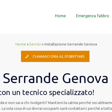
Home
Emergenza fabbro
Home
»
Servizi
»
Installazione Serrande Genova
CHIAMACI ORA AL 0108971685
e Serrande Genova
 con un tecnico specializzato!
da e non sai a chi rivolgerti? Mantieni la calma perché noi abbiamo 
a
. La sola cosa di cui dovrai occuparti sarà contattarci perché a tut