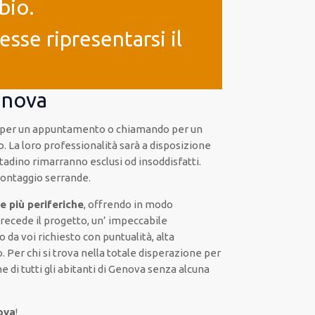
bio.
sse ripresentarsi il
enova
ro per un appuntamento o chiamando per un
o. La loro professionalità sarà a disposizione
tadino rimarranno esclusi od insoddisfatti.
 montaggio serrande.
e più periferiche
, offrendo in modo
precede il progetto, un’ impeccabile
 da voi richiesto con puntualità, alta
. Per chi si trova nella totale disperazione per
e di tutti gli abitanti di Genova senza alcuna
ova
!