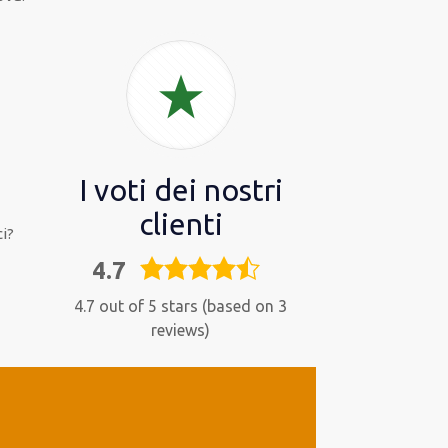
I voti dei nostri
clienti
i?
4.7
4,7
rating
4.7 out of 5 stars (based on 3
reviews)