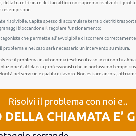
e, della tua officina o del tuo ufficio noi sapremo risolverti il prob
ni esempi sono:
e risolvibile. Capita spesso di accumulare terra o detriti trasport
granaggi bloccandone il regolare funzionamento;
rotagonista che permette all’avvolgibile di scorrere correttamente 
l problema e nel caso sarà necessario un intervento su misura.
isolvere il problema in autonomia (escluso il caso in cui non tu abb
r soluzione è affidarsi a professionisti che in pochissimo tempo riu
locità nel servizio e qualità di lavoro. Non esitare ancora, offr
Risolvi il problema con noi e..
O DELLA CHIAMATA E’ 
ontaggio serrande