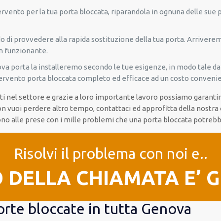
ento per la tua porta bloccata, riparandola in ognuna delle sue par
o di provvedere alla rapida sostituzione della tua porta. Arrivere
n funzionante.
uova porta la installeremo secondo le tue esigenze, in modo tale da
tervento porta bloccata completo ed efficace ad un costo conveni
zati nel settore e grazie a loro importante lavoro possiamo garanti
on vuoi perdere altro tempo, contattaci ed approfitta della nostr
no alle prese con i mille problemi che una porta bloccata potrebbe
Risolvi il problema con noi e..
O DELLA CHIAMATA E’ 
orte bloccate in tutta Genova