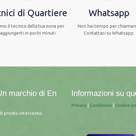
nici di Quartiere
Whatsapp
mo il tecnico della tua zona per
Non hai tempo per chiamarc
raggiungerti in pochi minuti
Contattaci su Whatsapp.
Un marchio di
En
Informazioni su qu
Privacy
|
Condizioni
|
Cookie po
i pronto intervento.