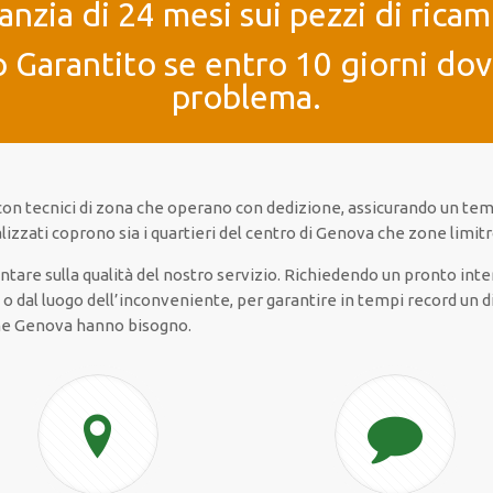
anzia di 24 mesi sui pezzi di ricam
 Garantito se entro 10 giorni dove
problema.
on tecnici di zona che operano con dedizione, assicurando un temp
izzati coprono sia i quartieri del centro di Genova che zone limitro
contare sulla qualità del nostro servizio. Richiedendo un pronto in
dal luogo dell’inconveniente, per garantire in tempi record un dir
come Genova hanno bisogno.