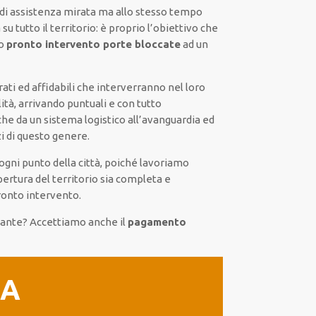
 di assistenza mirata ma allo stesso tempo
su tutto il territorio: è proprio l’obiettivo che
ro
pronto intervento porte bloccate
ad un
ati ed affidabili che interverranno nel loro
tà, arrivando puntuali e con tutto
che da un sistema logistico all’avanguardia ed
i di questo genere.
 ogni punto della città, poiché lavoriamo
pertura del territorio sia completa e
pronto intervento.
tante? Accettiamo anche il
pagamento
IA