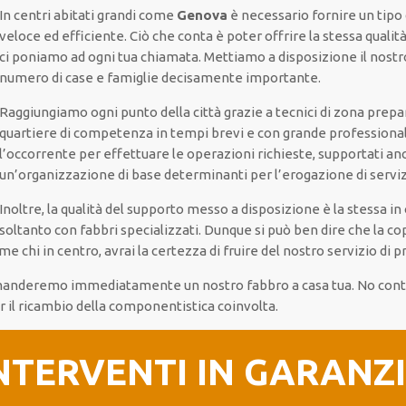
In centri abitati grandi come
Genova
è necessario fornire un tipo
veloce ed efficiente. Ciò che conta è poter offrire la stessa qualità 
ci poniamo ad ogni tua chiamata. Mettiamo a disposizione il nost
numero di case e famiglie decisamente importante.
Raggiungiamo ogni punto della città grazie a tecnici di zona prepar
quartiere di competenza in tempi brevi e con grande professionali
l’occorrente per effettuare le operazioni richieste, supportati an
un’organizzazione di base determinanti per l’erogazione di serviz
Inoltre, la qualità del supporto messo a disposizione è la stessa in
soltanto con fabbri specializzati. Dunque si può ben dire che la co
me chi in centro, avrai la certezza di fruire del nostro servizio di 
ti manderemo immediatamente un nostro fabbro a casa tua. No con
per il ricambio della componentistica coinvolta.
NTERVENTI IN GARANZ