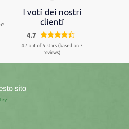
I voti dei nostri
clienti
i?
4.7
4,7
rating
4.7 out of 5 stars (based on 3
reviews)
esto sito
licy